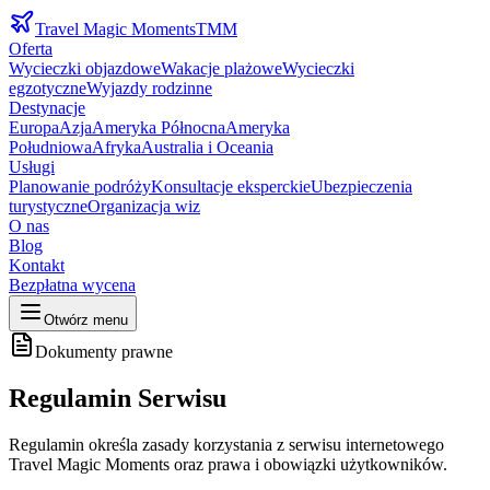
Travel Magic Moments
TMM
Oferta
Wycieczki objazdowe
Wakacje plażowe
Wycieczki
egzotyczne
Wyjazdy rodzinne
Destynacje
Europa
Azja
Ameryka Północna
Ameryka
Południowa
Afryka
Australia i Oceania
Usługi
Planowanie podróży
Konsultacje eksperckie
Ubezpieczenia
turystyczne
Organizacja wiz
O nas
Blog
Kontakt
Bezpłatna wycena
Otwórz menu
Dokumenty prawne
Regulamin Serwisu
Regulamin określa zasady korzystania z serwisu internetowego
Travel Magic Moments oraz prawa i obowiązki użytkowników.