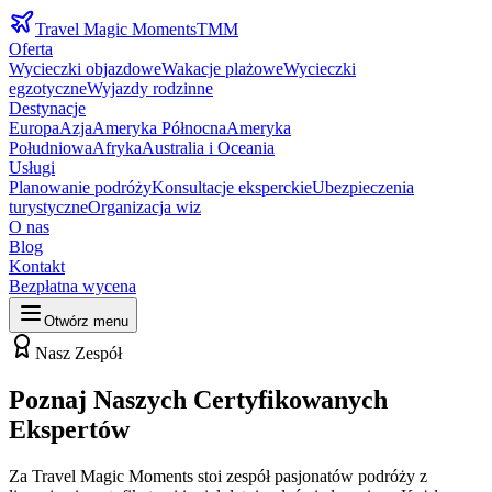
Travel Magic Moments
TMM
Oferta
Wycieczki objazdowe
Wakacje plażowe
Wycieczki
egzotyczne
Wyjazdy rodzinne
Destynacje
Europa
Azja
Ameryka Północna
Ameryka
Południowa
Afryka
Australia i Oceania
Usługi
Planowanie podróży
Konsultacje eksperckie
Ubezpieczenia
turystyczne
Organizacja wiz
O nas
Blog
Kontakt
Bezpłatna wycena
Otwórz menu
Nasz Zespół
Poznaj Naszych Certyfikowanych
Ekspertów
Za Travel Magic Moments stoi zespół pasjonatów podróży z