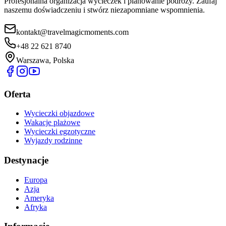
Profesjonalna organizacja wycieczek i planowanie podróży. Zaufaj
naszemu doświadczeniu i stwórz niezapomniane wspomnienia.
kontakt@travelmagicmoments.com
+48 22 621 8740
Warszawa, Polska
Oferta
Wycieczki objazdowe
Wakacje plażowe
Wycieczki egzotyczne
Wyjazdy rodzinne
Destynacje
Europa
Azja
Ameryka
Afryka