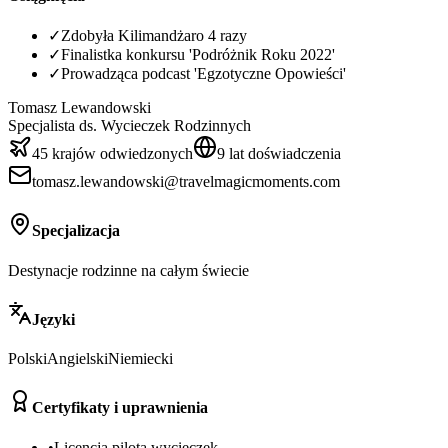
✓
Zdobyła Kilimandżaro 4 razy
✓
Finalistka konkursu 'Podróżnik Roku 2022'
✓
Prowadząca podcast 'Egzotyczne Opowieści'
Tomasz Lewandowski
Specjalista ds. Wycieczek Rodzinnych
45 krajów odwiedzonych
9 lat doświadczenia
tomasz.lewandowski@travelmagicmoments.com
Specjalizacja
Destynacje rodzinne na całym świecie
Języki
Polski
Angielski
Niemiecki
Certyfikaty i uprawnienia
•
Licencja pilota wycieczek