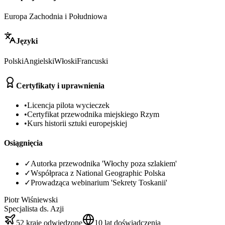
Europa Zachodnia i Południowa
Języki
Polski
Angielski
Włoski
Francuski
Certyfikaty i uprawnienia
•
Licencja pilota wycieczek
•
Certyfikat przewodnika miejskiego Rzym
•
Kurs historii sztuki europejskiej
Osiągnięcia
✓
Autorka przewodnika 'Włochy poza szlakiem'
✓
Współpraca z National Geographic Polska
✓
Prowadząca webinarium 'Sekrety Toskanii'
Piotr Wiśniewski
Specjalista ds. Azji
52 kraje odwiedzone
10 lat doświadczenia