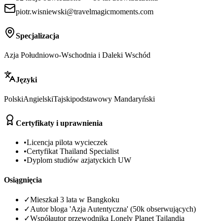
piotr.wisniewski@travelmagicmoments.com
Specjalizacja
Azja Południowo-Wschodnia i Daleki Wschód
Języki
Polski
Angielski
Tajski
podstawowy Mandaryński
Certyfikaty i uprawnienia
•
Licencja pilota wycieczek
•
Certyfikat Thailand Specialist
•
Dyplom studiów azjatyckich UW
Osiągnięcia
✓
Mieszkał 3 lata w Bangkoku
✓
Autor bloga 'Azja Autentyczna' (50k obserwujących)
✓
Współautor przewodnika Lonely Planet Tajlandia