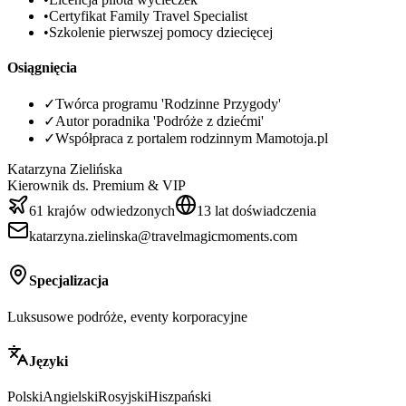
•
Certyfikat Family Travel Specialist
•
Szkolenie pierwszej pomocy dziecięcej
Osiągnięcia
✓
Twórca programu 'Rodzinne Przygody'
✓
Autor poradnika 'Podróże z dziećmi'
✓
Współpraca z portalem rodzinnym Mamotoja.pl
Katarzyna Zielińska
Kierownik ds. Premium & VIP
61 krajów odwiedzonych
13 lat doświadczenia
katarzyna.zielinska@travelmagicmoments.com
Specjalizacja
Luksusowe podróże, eventy korporacyjne
Języki
Polski
Angielski
Rosyjski
Hiszpański